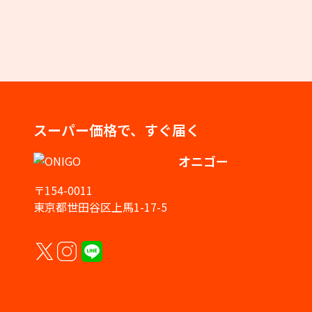
スーパー価格で、すぐ届く
オニゴー
〒154-0011
東京都世田谷区上馬1-17-5