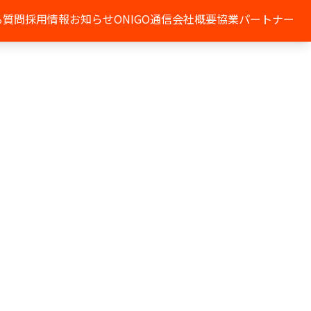
る質問
採用情報
お知らせ
ONIGO通信
会社概要
協業パートナー