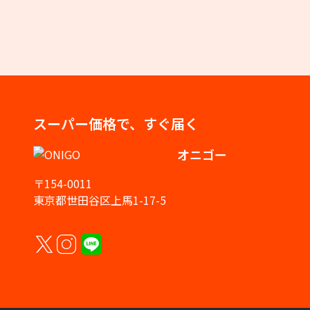
スーパー価格で、すぐ届く
オニゴー
〒154-0011
東京都世田谷区上馬1-17-5