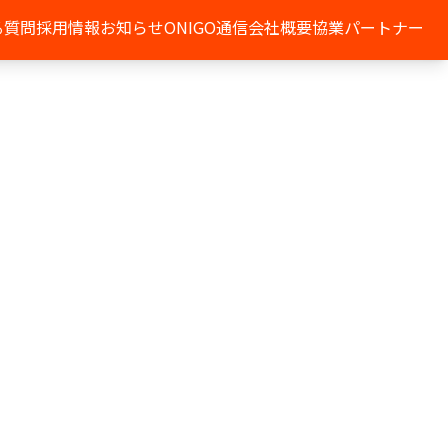
る質問
採用情報
お知らせ
ONIGO通信
会社概要
協業パートナー