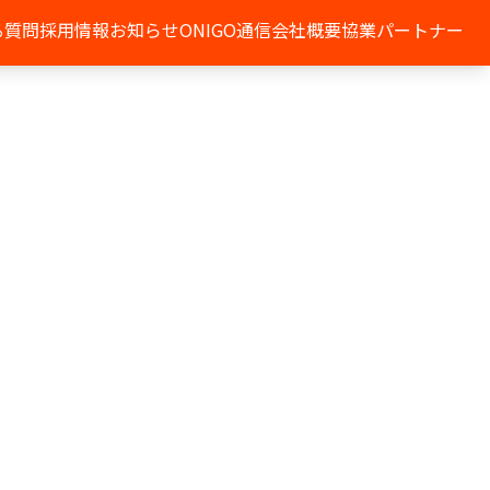
る質問
採用情報
お知らせ
ONIGO通信
会社概要
協業パートナー