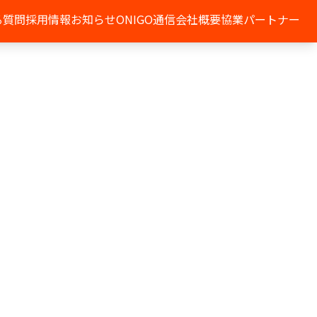
る質問
採用情報
お知らせ
ONIGO通信
会社概要
協業パートナー