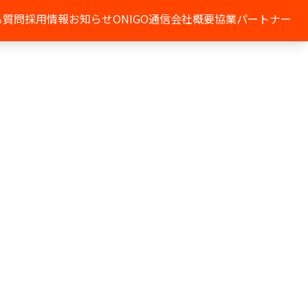
る質問
採用情報
お知らせ
ONIGO通信
会社概要
協業パートナー