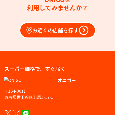
利用してみませんか？
お近くの店舗を探す
スーパー価格で、すぐ届く
オニゴー
〒154-0011
東京都世田谷区上馬1-17-5