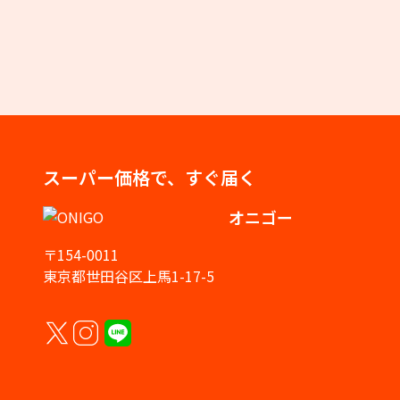
スーパー価格で、すぐ届く
オニゴー
〒154-0011
東京都世田谷区上馬1-17-5