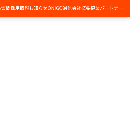
る質問
採用情報
お知らせ
ONIGO通信
会社概要
協業パートナー