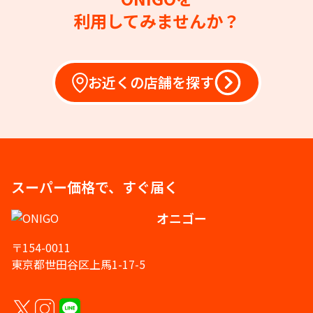
利用してみませんか？
お近くの店舗を探す
スーパー価格で、すぐ届く
オニゴー
〒154-0011
東京都世田谷区上馬1-17-5