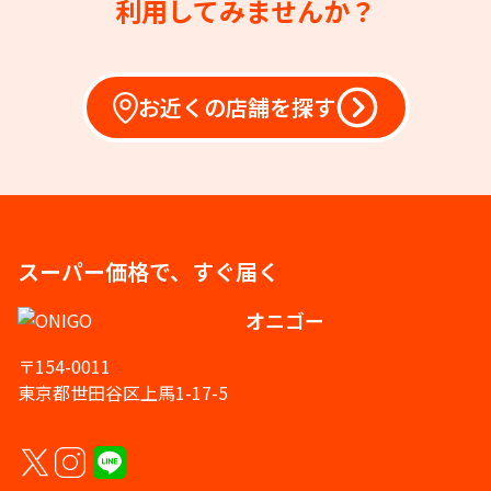
利用してみませんか？
お近くの店舗を探す
スーパー価格で、すぐ届く
オニゴー
〒154-0011
東京都世田谷区上馬1-17-5