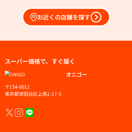
お近くの店舗を探す
スーパー価格で、すぐ届く
オニゴー
〒154-0011
東京都世田谷区上馬1-17-5