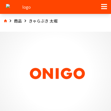
商品
きゃらぶき 太堀