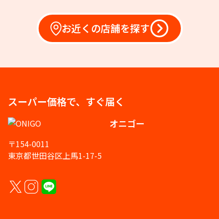
お近くの店舗を探す
スーパー価格で、すぐ届く
オニゴー
〒154-0011
東京都世田谷区上馬1-17-5