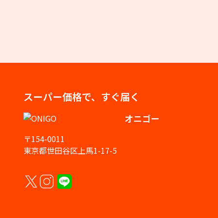
スーパー価格で、すぐ届く
オニゴー
〒154-0011
東京都世田谷区上馬1-17-5