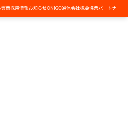
る質問
採用情報
お知らせ
ONIGO通信
会社概要
協業パートナー