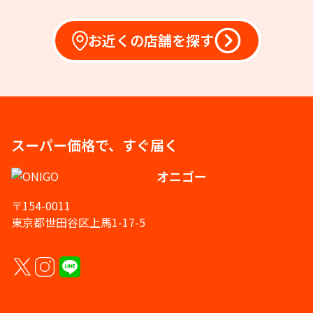
お近くの店舗を探す
スーパー価格で、すぐ届く
オニゴー
〒154-0011
東京都世田谷区上馬1-17-5