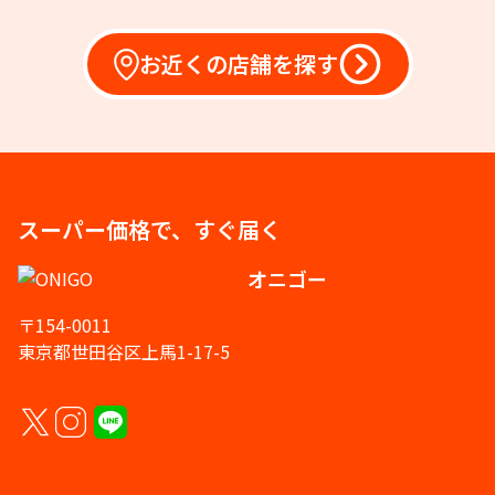
お近くの店舗を探す
スーパー価格で、すぐ届く
オニゴー
〒154-0011
東京都世田谷区上馬1-17-5