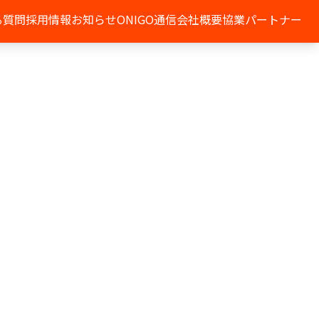
る質問
採用情報
お知らせ
ONIGO通信
会社概要
協業パートナー