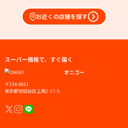
お近くの店舗を探す
スーパー価格で、すぐ届く
オニゴー
〒154-0011
東京都世田谷区上馬1-17-5