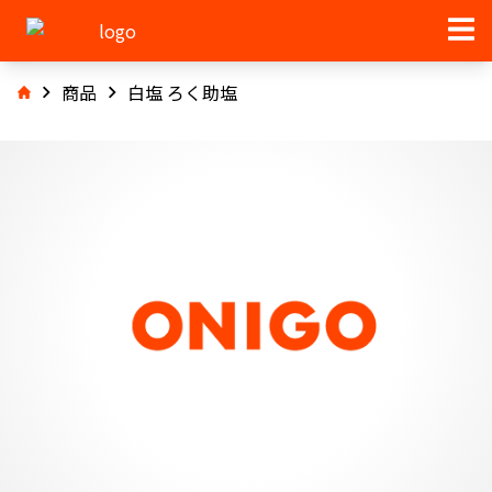
商品
白塩 ろく助塩