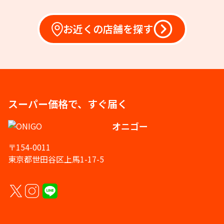
お近くの店舗を探す
スーパー価格で、すぐ届く
オニゴー
〒154-0011
東京都世田谷区上馬1-17-5