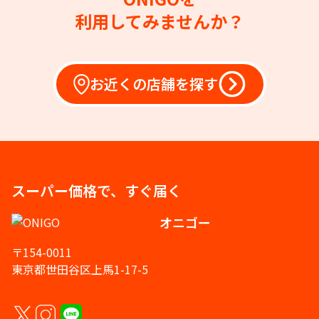
利用してみませんか？
お近くの店舗を探す
スーパー価格で、すぐ届く
オニゴー
〒154-0011
東京都世田谷区上馬1-17-5