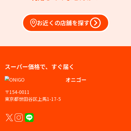
お近くの店舗を探す
スーパー価格で、すぐ届く
オニゴー
〒154-0011
東京都世田谷区上馬1-17-5