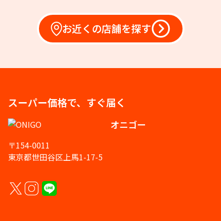
お近くの店舗を探す
スーパー価格で、すぐ届く
オニゴー
〒154-0011
東京都世田谷区上馬1-17-5