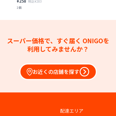
¥258
税込¥283
1個
スーパー価格で、すぐ届く
ONIGOを
利用してみませんか？
お近くの店舗を探す
配達エリア