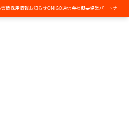
る質問
採用情報
お知らせ
ONIGO通信
会社概要
協業パートナー