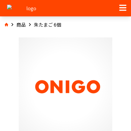
商品
朱たまご 6個