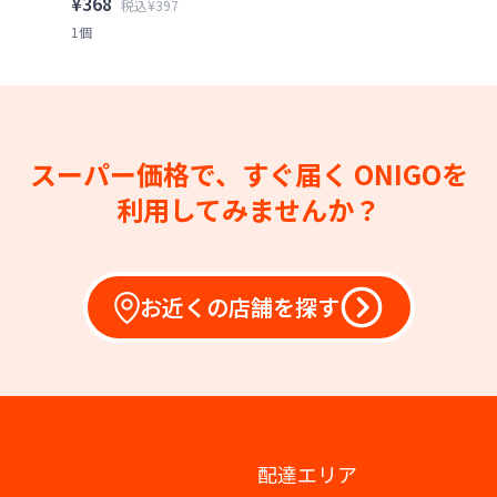
¥368
税込¥397
1個
スーパー価格で、すぐ届く
ONIGOを
利用してみませんか？
お近くの店舗を探す
配達エリア