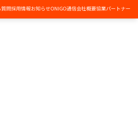
る質問
採用情報
お知らせ
ONIGO通信
会社概要
協業パートナー