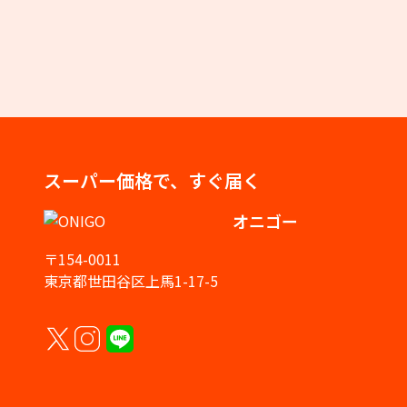
スーパー価格で、すぐ届く
オニゴー
〒154-0011
東京都世田谷区上馬1-17-5