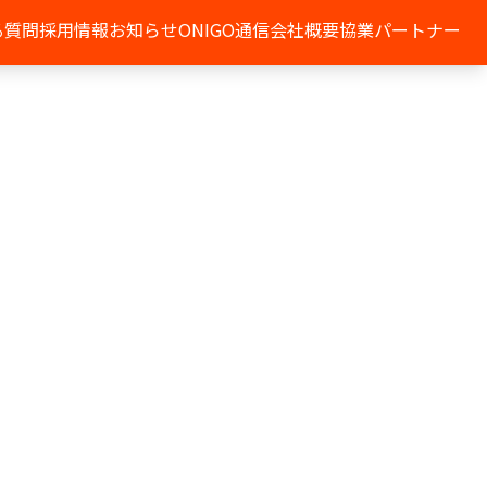
る質問
採用情報
お知らせ
ONIGO通信
会社概要
協業パートナー