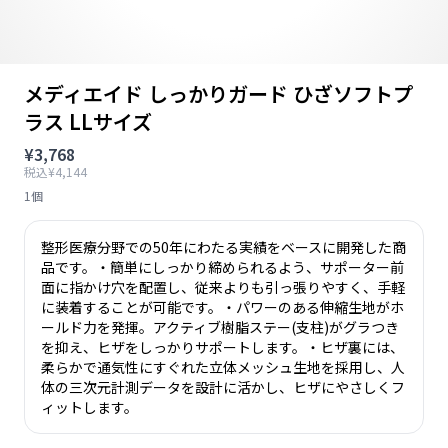
メディエイド しっかりガード ひざソフトプ
ラス LLサイズ
¥3,768
税込¥4,144
1個
整形医療分野での50年にわたる実績をベースに開発した商
品です。・簡単にしっかり締められるよう、サポーター前
面に指かけ穴を配置し、従来よりも引っ張りやすく、手軽
に装着することが可能です。・パワーのある伸縮生地がホ
ールド力を発揮。アクティブ樹脂ステー(支柱)がグラつき
を抑え、ヒザをしっかりサポートします。・ヒザ裏には、
柔らかで通気性にすぐれた立体メッシュ生地を採用し、人
体の三次元計測データを設計に活かし、ヒザにやさしくフ
ィットします。