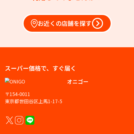
お近くの店舗を探す
スーパー価格で、すぐ届く
オニゴー
〒154-0011
東京都世田谷区上馬1-17-5