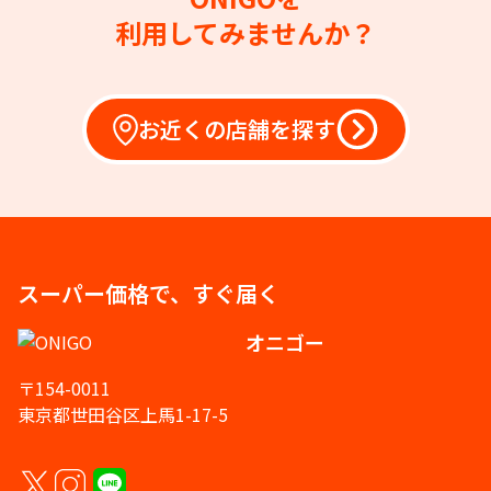
利用してみませんか？
お近くの店舗を探す
スーパー価格で、すぐ届く
オニゴー
〒154-0011
東京都世田谷区上馬1-17-5