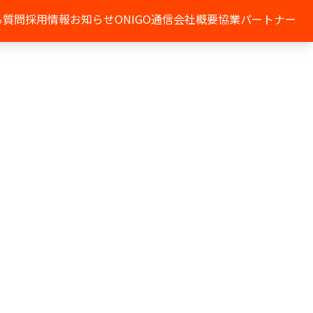
る質問
採用情報
お知らせ
ONIGO通信
会社概要
協業パートナー