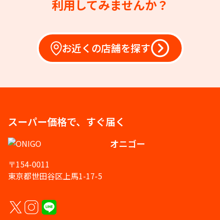
利用してみませんか？
お近くの店舗を探す
スーパー価格で、すぐ届く
オニゴー
〒154-0011
東京都世田谷区上馬1-17-5