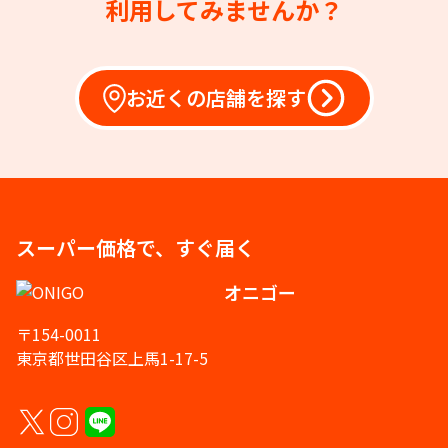
利用してみませんか？
お近くの店舗を探す
スーパー価格で、すぐ届く
オニゴー
〒154-0011
東京都世田谷区上馬1-17-5