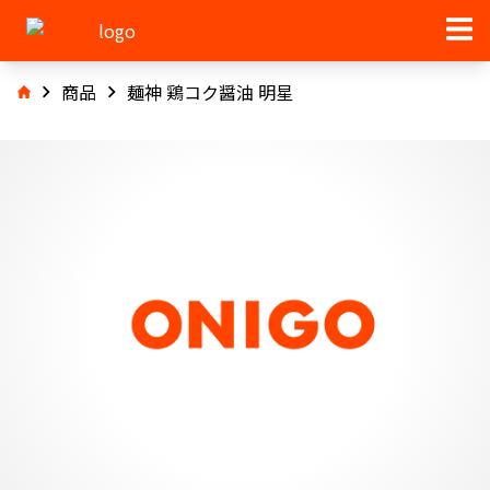
商品
麺神 鶏コク醤油 明星