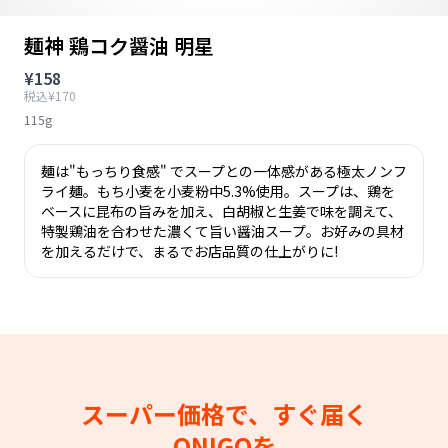
麺神 鶏コク醤油 明星
¥158
税込¥170
115g
麺は"もっちり食感" でスープとの一体感がある極太ノンフ
ライ麺。もち小麦を小麦粉中5.3%使用。スープは、鶏を
ベースに昆布の旨みを加え、白胡椒と生姜で味を調えて、
特製鶏油を合わせた濃くて旨い醤油スープ。お好みの具材
を加えるだけで、まるでお店品質の仕上がりに!
スーパー価格で、すぐ届く
ONIGOを