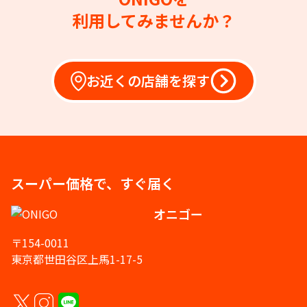
利用してみませんか？
お近くの店舗を探す
スーパー価格で、すぐ届く
オニゴー
〒154-0011
東京都世田谷区上馬1-17-5