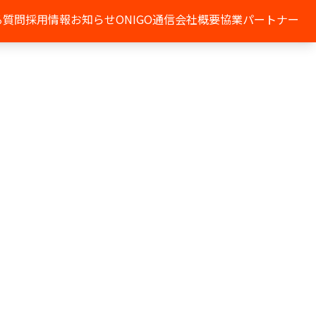
る質問
採用情報
お知らせ
ONIGO通信
会社概要
協業パートナー