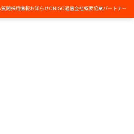
る質問
採用情報
お知らせ
ONIGO通信
会社概要
協業パートナー