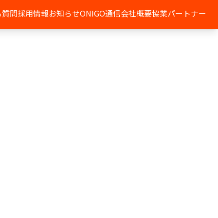
る質問
採用情報
お知らせ
ONIGO通信
会社概要
協業パートナー