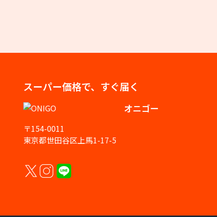
スーパー価格で、すぐ届く
オニゴー
〒154-0011
東京都世田谷区上馬1-17-5