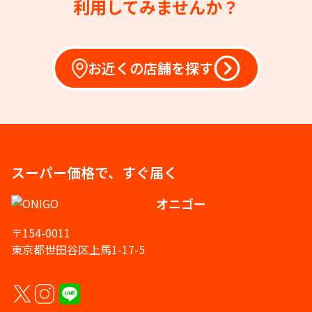
利用してみませんか？
お近くの店舗を探す
スーパー価格で、すぐ届く
オニゴー
〒154-0011
東京都世田谷区上馬1-17-5