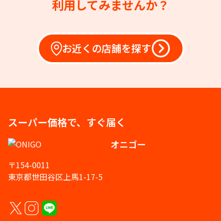
利用してみませんか？
お近くの店舗を探す
スーパー価格で、すぐ届く
オニゴー
〒154-0011
東京都世田谷区上馬1-17-5