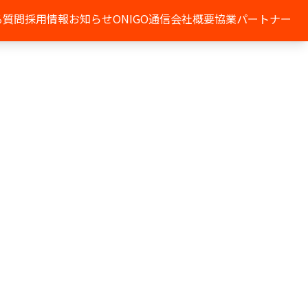
る質問
採用情報
お知らせ
ONIGO通信
会社概要
協業パートナー