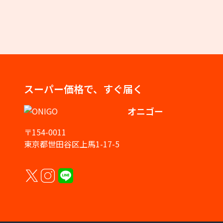
スーパー価格で、すぐ届く
オニゴー
〒154-0011
東京都世田谷区上馬1-17-5