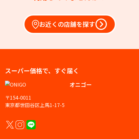
お近くの店舗を探す
スーパー価格で、すぐ届く
オニゴー
〒154-0011
東京都世田谷区上馬1-17-5