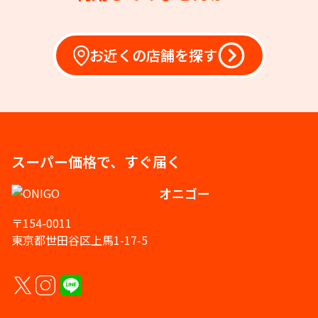
お近くの店舗を探す
スーパー価格で、すぐ届く
オニゴー
〒154-0011
東京都世田谷区上馬1-17-5