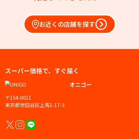
お近くの店舗を探す
スーパー価格で、すぐ届く
オニゴー
〒154-0011
東京都世田谷区上馬1-17-5