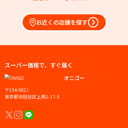
お近くの店舗を探す
スーパー価格で、すぐ届く
オニゴー
〒154-0011
東京都世田谷区上馬1-17-5