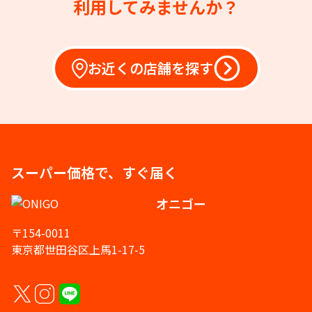
利用してみませんか？
お近くの店舗を探す
スーパー価格で、すぐ届く
オニゴー
〒154-0011
東京都世田谷区上馬1-17-5