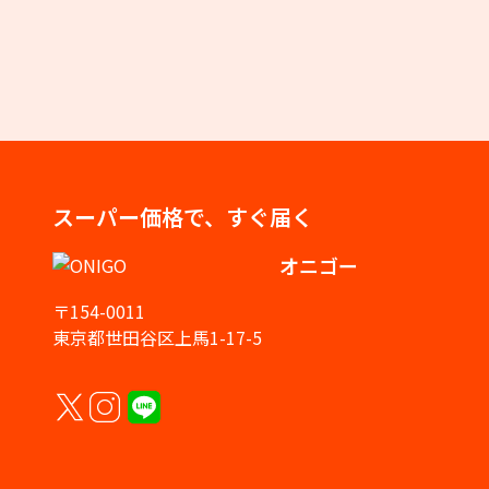
スーパー価格で、すぐ届く
オニゴー
〒154-0011
東京都世田谷区上馬1-17-5