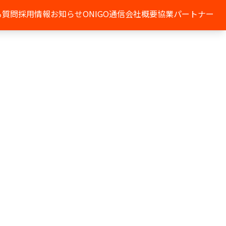
る質問
採用情報
お知らせ
ONIGO通信
会社概要
協業パートナー