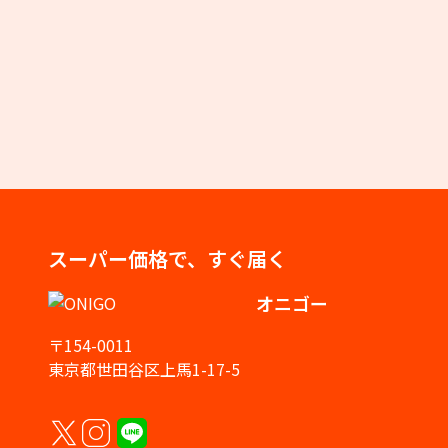
スーパー価格で、すぐ届く
オニゴー
〒154-0011
東京都世田谷区上馬1-17-5