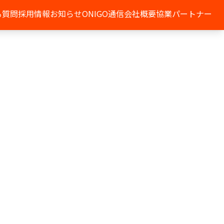
る質問
採用情報
お知らせ
ONIGO通信
会社概要
協業パートナー