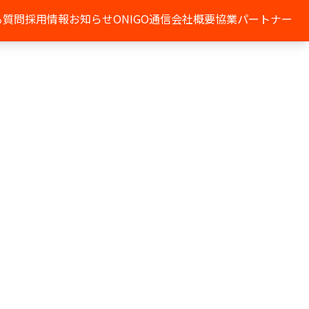
る質問
採用情報
お知らせ
ONIGO通信
会社概要
協業パートナー