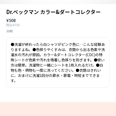
Dr.ベックマン カラー&ダートコレクター
¥508
税込¥558
30枚
●洗濯が終わったら白シャツがピンク色に…こんな経験あ
りますよね。●色移りやくすみは、衣類から出る色素や洗
濯水の汚れが原因。カラー&ダートコレクター(CDC)の特
殊シートが色素や汚れを吸着し色移りを防ぎます。●使い
方は簡単。洗濯物と一緒にシートを1枚入れるだけ。●白
物も色・柄物も一度に洗ってください。●衣類はきれい
に、おまけに洗濯1回分の節水・節電・時短までできま
す。