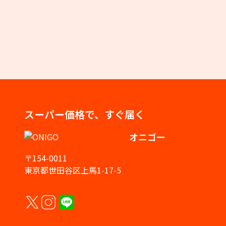
スーパー価格で、すぐ届く
オニゴー
〒154-0011
東京都世田谷区上馬1-17-5