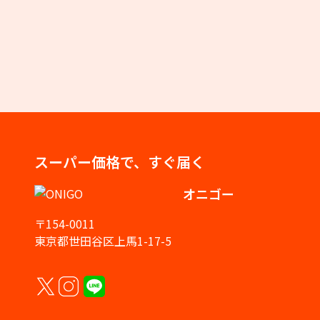
スーパー価格で、すぐ届く
オニゴー
〒154-0011
東京都世田谷区上馬1-17-5