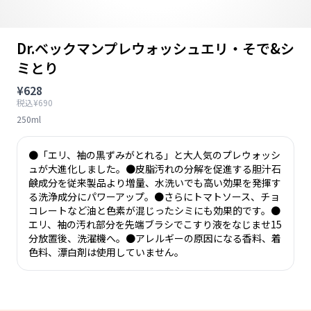
Dr.ベックマンプレウォッシュエリ・そで&シ
ミとり
¥628
税込¥690
250ml
●「エリ、袖の黒ずみがとれる」と大人気のプレウォッシ
ュが大進化しました。●皮脂汚れの分解を促進する胆汁石
鹸成分を従来製品より増量、水洗いでも高い効果を発揮す
る洗浄成分にパワーアップ。●さらにトマトソース、チョ
コレートなど油と色素が混じったシミにも効果的です。●
エリ、袖の汚れ部分を先端ブラシでこすり液をなじませ15
分放置後、洗濯機へ。●アレルギーの原因になる香料、着
色料、漂白剤は使用していません。